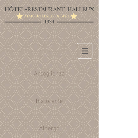
Accoglienza
Ristorante
Albergo