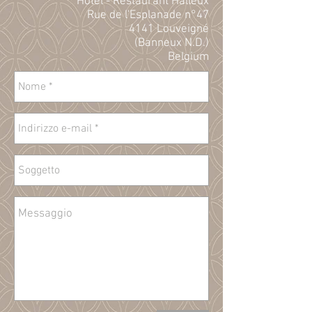
Hôtel - Restaurant Halleux
Rue de l'Esplanade n°47
4141 Louveigné
(Banneux N.D.)
Belgium