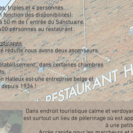
s, triples et 4 personnes.
fonction des disponibilités).
à 50 m de l' entrée du Sanctuaire.
400 personnes au restaurant .
andicapés
é réduite nous avons deux ascenseurs.
'établissement , dans certaines chambres
s.
son Halleux est une entreprise belge et
 depuis 1934 !
Dans endroit touristique calme et verdoyant
est surtout un lieu de pèlerinage où est ap
à une peti
Accès rapide pour les marcheurs et p