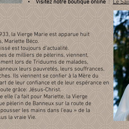
•
Visitez notre boutique online
:
Le Sai
933, la Vierge Marie est apparue huit
s, Mariette Béco.
issé est toujours d’actualité.
s de milliers de pèlerins, viennent,
mment lors de Triduums de malades,
anneux leurs pauvretés, leurs souffrances,
ches. Ils viennent se confier à la Mère du
part de leur confiance et de leur espérance en
toute grâce: Jésus-Christ.
lle l’a fait pour Mariette, la Vierge
e pèlerin de Banneux sur la route de
à « pousser les mains dans l’eau » de la
us la vraie Vie.