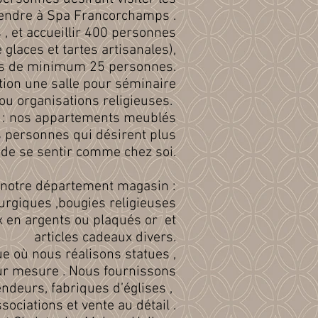
endre à Spa Francorchamps .
, et accueillir 400 personnes
 glaces et tartes artisanales),
pes de minimum 25 personnes.
tion une salle pour séminaire
ou organisations religieuses.
 : nos appartements meublés
s personnes qui désirent plus
n de se sentir comme chez soi.
 notre département magasin :
turgiques ,bougies religieuses
oux en argents ou plaqués or et
articles cadeaux divers.
 où nous réalisons statues ,
ur mesure . Nous fournissons
ndeurs, fabriques d’églises ,
sociations et vente au détail .