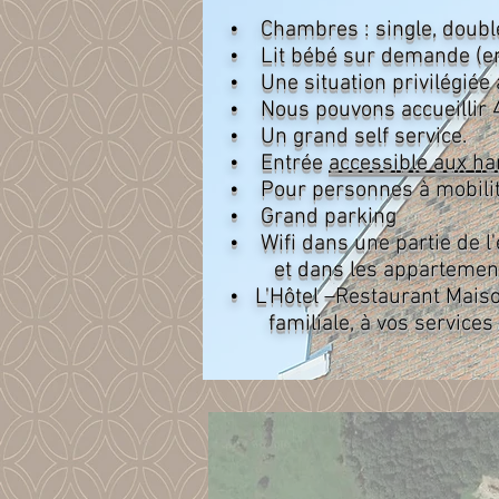
• Chambres : single, double
• Lit bébé sur demande (en 
• Une situation privilégiée 
• Nous pouvons accueillir 
• Un grand self service.
• Entrée
accessible aux h
• Pour personnes à mobilit
• Grand parking
• Wifi dans une partie de l
et dans les appartement
• L'Hôtel –Restaurant Mai
familiale, à vos services